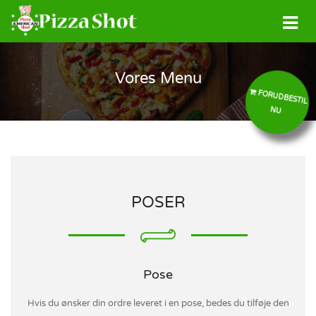
Vores Menu
FORUDBESTIL
NU
POSER
Pose
Hvis du ønsker din ordre leveret i en pose, bedes du tilføje den