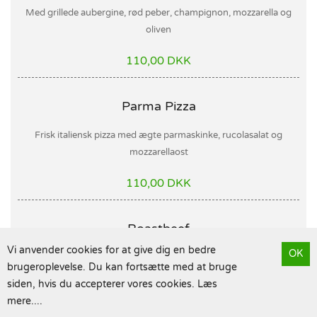
Med grillede aubergine, rød peber, champignon, mozzarella og
oliven
110,00 DKK
Parma Pizza
Frisk italiensk pizza med ægte parmaskinke, rucolasalat og
mozzarellaost
110,00 DKK
Roastbeef
Vi anvender cookies for at give dig en bedre
OK
Med tomatsauce, ost, løg, champignon, rød peber, roastbeef,
brugeroplevelse. Du kan fortsætte med at bruge
bearnaisesauce og oregano
siden, hvis du accepterer vores cookies.
Læs
mere
....
110,00 DKK