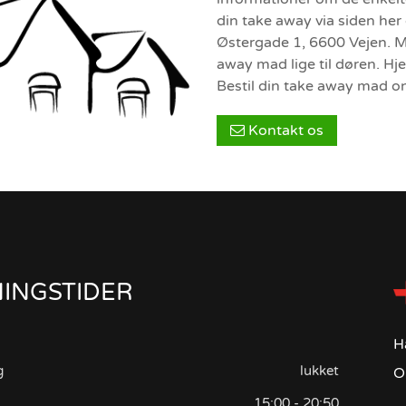
din take away via siden her
Østergade 1, 6600 Vejen. M
away mad lige til døren. Hj
Bestil din take away mad on
Kontakt os
INGSTIDER
H
g
lukket
O
15:00 - 20:50