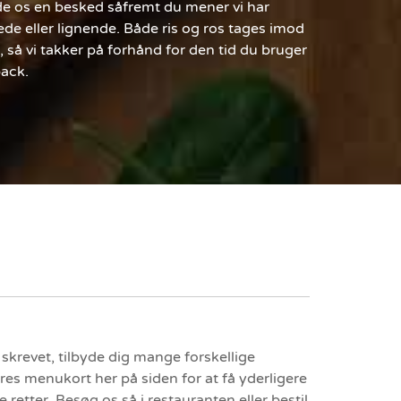
de os en besked såfremt du mener vi har
de eller lignende. Både ris og ros tages imod
så vi takker på forhånd for den tid du bruger
ack.
 skrevet, tilbyde dig mange forskellige
res menukort her på siden for at få yderligere
retter. Besøg os så i restauranten eller bestil