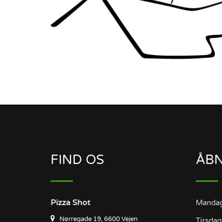
FIND OS
ÅBN
Pizza Shot
Manda
Nørregade 19, 6600 Vejen
Tirsdag