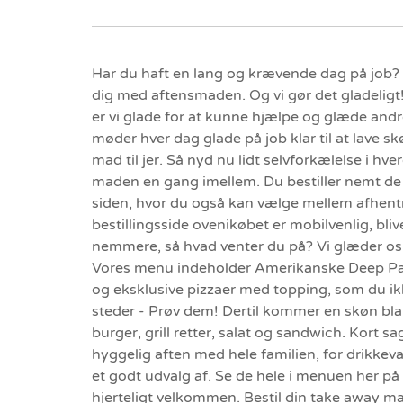
Har du haft en lang og krævende dag på job? Så
dig med aftensmaden. Og vi gør det gladeligt!
er vi glade for at kunne hjælpe og glæde and
møder hver dag glade på job klar til at lave 
mad til jer. Så nyd nu lidt selvforkælelse i hve
maden en gang imellem. Du bestiller nemt d
siden, hvor du også kan vælge mellem afhentni
bestillingsside ovenikøbet er mobilvenlig, bli
nemmere, så hvad venter du på? Vi glæder os 
Vores menu indeholder Amerikanske Deep Pan 
og eksklusive pizzaer med topping, som du ik
steder - Prøv dem! Dertil kommer en skøn b
burger, grill retter, salat og sandwich. Kort sag
hyggelig aften med hele familien, for drikkevar
et godt udvalg af. Se de hele i menuen her på
hjerteligt velkommen. Bestil din take away ma