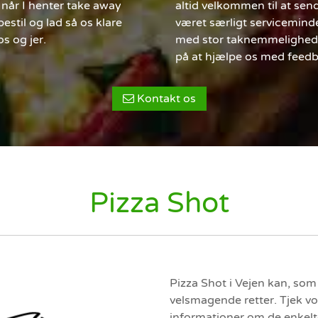
når I henter take away
altid velkommen til at sen
stil og lad så os klare
været særligt serviceminde
s og jer.
med stor taknemmelighed, 
på at hjælpe os med feedb
Kontakt os
Pizza Shot
Pizza Shot i Vejen kan, som
velsmagende retter. Tjek vo
informationer om de enkelte 