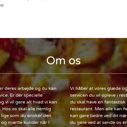
me.
Om os
er deres arbejde og du kan
Vi håber at vores glæde 
ice. Er der specielle
servicen du vil opleve i re
og vi vil gøre alt hvad vi kan
du skal have en fantastis
. Hos os skal alle nemlig
restaurant. Men alle kan f
es lige som du ønsker den
kan gøre bedre ved dit næs
de og mætte kunder når I
du gøre ved at sende os en