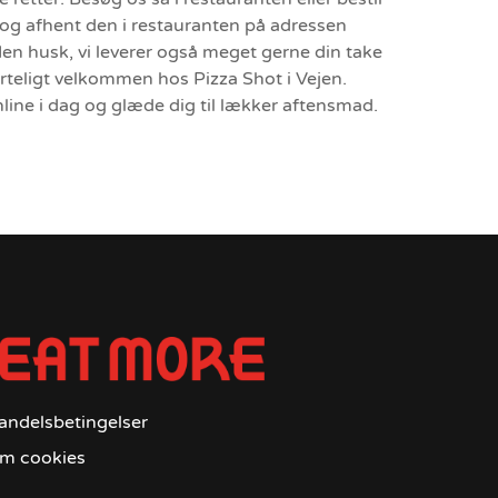
 og afhent den i restauranten på adressen
en husk, vi leverer også meget gerne din take
erteligt velkommen hos Pizza Shot i Vejen.
line i dag og glæde dig til lækker aftensmad.
andelsbetingelser
m cookies